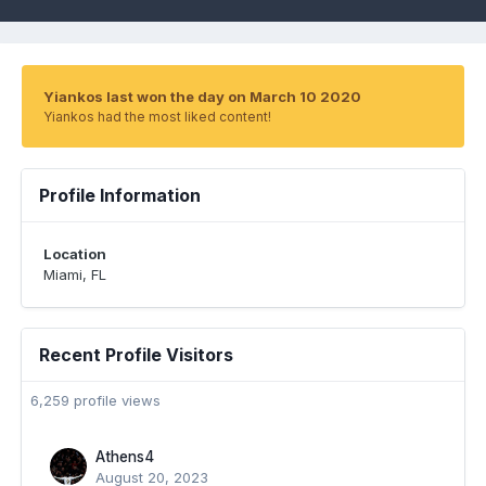
Yiankos last won the day on March 10 2020
Yiankos had the most liked content!
Profile Information
Location
Miami, FL
Recent Profile Visitors
6,259 profile views
Athens4
August 20, 2023