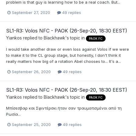
problem is that guy is learning how to be a real coach. But...
September 27, 2020
49 replies
SL1-R3: Volos NFC - PAOK (26-Sep-20, 18:30 EEST)
Yiankos
replied to
Blackhawk
's topic in
PAOK FC
I would take another draw or even loss against Volos if we were
to make it to the CL group stage, but honestly, I don't think it
really matters how big of a rotation Abel chooses to... It's a...
September 26, 2020
49 replies
SL1-R3: Volos NFC - PAOK (26-Sep-20, 18:30 EEST)
Yiankos
replied to
Blackhawk
's topic in
PAOK FC
Μπίσεσβαρ και Σφιντέρσκι ήταν σαν τραυματισμένοι από τη
Ρωσία...
September 25, 2020
49 replies