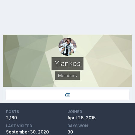
Yiankos
Members
POSTS
JOINED
2,189
April 26, 2015
LAST VISITED
DAYS WON
September 30, 2020
30