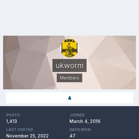
ukworm
Members
POSTS
JOINED
1,413
March 4, 2016
LAST VISITED
DAYS WON
November 25, 2022
47