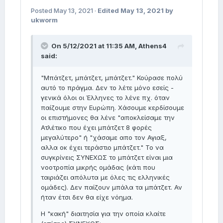
Posted
May 13, 2021
·
Edited
May 13, 2021
by
ukworm
On 5/12/2021 at 11:35 AM,
Athens4
said:
"Μπάτζετ, μπάτζετ, μπάτζετ." Κούρασε πολύ
αυτό το πράγμα. Δεν το λέτε μόνο εσείς -
γενικά όλοι οι Έλληνες το λένε πχ. όταν
παίζουμε στην Ευρώπη. Χάσουμε κερδίσουμε
οι επιστήμονες θα λένε "αποκλείσαμε την
Ατλέτικο που έχει μπάτζετ 8 φορές
μεγαλύτερο" ή "χάσαμε απο τον Αγιαξ,
αλλα οκ έχει τεράστιο μπάτζετ." Το να
συγκρίνεις ΣΥΝΕΧΩΣ το μπάτζετ είναι μια
νοοτροπία μικρής ομάδας (κάτι που
ταιριάζει απόλυτα με όλες τις ελληνικές
ομάδες). Δεν παίζουν μπάλα τα μπάτζετ. Αν
ήταν έτσι δεν θα είχε νόημα.
Η "κακή" διαιτησία για την οποία κλαίτε