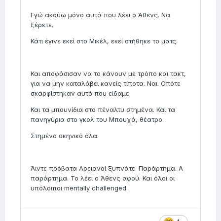
Εγώ ακούω μόνο αυτά που λέει ο Άθενς. Να
ξέρετε.
Κάτι έγινε εκεί στο Μικέλ, εκεί στήθηκε το ματς.
Και αποφάσισαν να το κάνουν με τρόπο και τακτ,
για να μην καταλάβει κανείς τίποτα. Ναι. Οπότε
σκαρφίστηκαν αυτό που είδαμε.
Και τα μπουνίδια στο πέναλτυ στημένα. Και τα
πανηγύρια στο γκολ του Μπουχά, θέατρο.
Στημένο σκηνικό όλα.
Άιντε πρόβατα Αρειανοί ξυπνάτε. Παράρτημα. Α
παράρτημα. Το λέει ο Άθενς αφού. Και όλοι οι
υπόλοιποι mentally challenged.