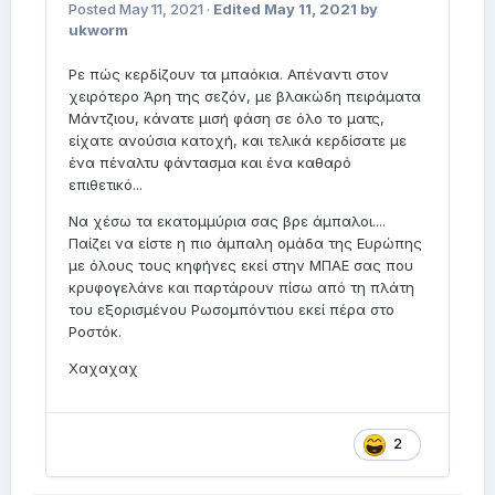
Posted
May 11, 2021
·
Edited
May 11, 2021
by
ukworm
Ρε πώς κερδίζουν τα μπαόκια. Απέναντι στον
χειρότερο Άρη της σεζόν, με βλακώδη πειράματα
Μάντζιου, κάνατε μισή φάση σε όλο το ματς,
είχατε ανούσια κατοχή, και τελικά κερδίσατε με
ένα πέναλτυ φάντασμα και ένα καθαρό
επιθετικό...
Να χέσω τα εκατομμύρια σας βρε άμπαλοι....
Παίζει να είστε η πιο άμπαλη ομάδα της Ευρώπης
με όλους τους κηφήνες εκεί στην ΜΠΑΕ σας που
κρυφογελάνε και παρτάρουν πίσω από τη πλάτη
του εξορισμένου Ρωσομπόντιου εκεί πέρα στο
Ροστόκ.
Χαχαχαχ
2