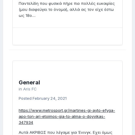
Παντελίδη που φυσικά πήρε πιο πολλές ευκαιρίες
(μου διαφεύγει το όνομα), αλλά ας τον είχε έστω
ως 18ο....
General
in
Aris FC
Posted
February 24, 2021
https://www.metrosport.gr/martines-gi-ayto-efyga-
apo-ton-ari-etoimos-gia-to-alma-o-doyvikas-
347934
Αυτά ΑΚΡΙΒΩΣ που λέγαμε για Ένινγκ. Eχει όμως