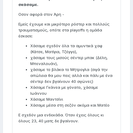
σκάσαμε.
Οσον αφορά στον Άρη -
Εμείς έχουμε και μικρότερο ρόστερ και πολλούς
τραυματισμούς, οπότε στα playoffs η ομάδα
έσκασε:
Χάσαμε σχεδόν όλα τα αμυντικά χαφ
(Κάτσε, Ματίγια, Τζέγγο),
χάσαμε τους μισούς σέντερ μπακ (Δέλη,
Μπεναλουάν),
χάσαμε το βλάκα το Μήτρογλα (σιγά την
απώλεια θα μου πεις αλλά και πάλι με ένα
σέντερ δεν βγαίνουν 40 αγώνες)
Χάσαμε Γκάνεα με γόνατο, χάσαμε
Ιωάννου
Χάσαμε Μαντσίνι
Χάσαμε μέσα στη σεζόν ακόμα και Ματέο
Ε σχεδόν μια ενδεκάδα. Όταν έχεις όλους κι
όλους 23, 40 ματς δε βγαίνουν.