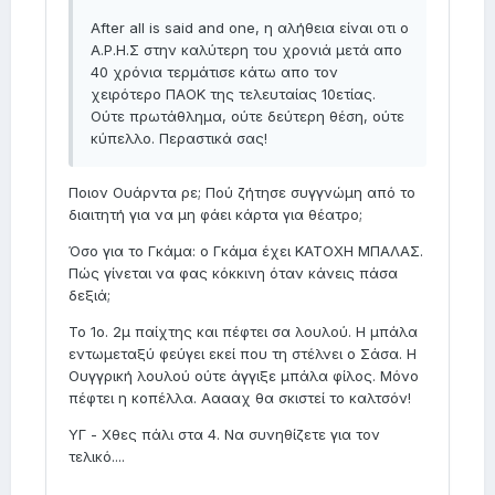
After all is said and one, η αλήθεια είναι οτι ο
Α.Ρ.Η.Σ στην καλύτερη του χρονιά μετά απο
40 χρόνια τερμάτισε κάτω απο τον
χειρότερο ΠΑΟΚ της τελευταίας 10ετίας.
Ούτε πρωτάθλημα, ούτε δεύτερη θέση, ούτε
κύπελλο. Περαστικά σας!
Ποιον Ουάρντα ρε; Πού ζήτησε συγγνώμη από το
διαιτητή για να μη φάει κάρτα για θέατρο;
Όσο για το Γκάμα: ο Γκάμα έχει ΚΑΤΟΧΗ ΜΠΑΛΑΣ.
Πώς γίνεται να φας κόκκινη όταν κάνεις πάσα
δεξιά;
Το 1ο. 2μ παίχτης και πέφτει σα λουλού. Η μπάλα
εντωμεταξύ φεύγει εκεί που τη στέλνει ο Σάσα. Η
Ουγγρική λουλού ούτε άγγιξε μπάλα φίλος. Μόνο
πέφτει η κοπέλλα. Ααααχ θα σκιστεί το καλτσόν!
ΥΓ - Χθες πάλι στα 4. Να συνηθίζετε για τον
τελικό....