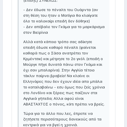
(επίσης) ΣΥΝΕΧΩΣ:
- Δεν έδωσε το πέναλτι του Ουάρντα (αν
στη θέση του ήταν ο Ματίγια θα κλαίγατε
όλο το καλοκαίρι επειδή δεν δόθηκε)
- Δεν απέβαλε τον Γκάμα για το μαρκάρισμα
στον Βιεϊρίνια
Αλλά κατά κάποιο τρόπο σας αδίκησε
επειδή έδωσε καθαρό πέναλτι (φαίνεται
καθαρά πως ο Σάσα ανατρέπει τον
Κρμέντσικ) και μέτρησε το 2ο γκόλ (επειδή ο
Μούργκ πήγε δυνατά πάνω στον Γκάμα και
όχι σαν μπαλαρίνα). Στην Αγγλία τέτοιο
τάκλιν παίρνει βραβείο! Να κλαίνε οι
Ελληνάρες που δεν έχουν ιδέα απο μπάλα
το καταλαβαίνω - εσυ όμως που ζείς χρόνια
στο Λονδίνο και ξέρεις πως παίζουν στα
Αγγλικά γήπεδα; Αλλα αφού είναι
ΑΒΑΣΤΑΧΤΟΣ ο πόνος, κάτι πρέπει να βρείς.
Τώρα για το άλλο που λες, έπρεπε να
ζητήσετε περισσότερους δανεικούς από τα
κεντρικά για να βγεί η χρονιά.